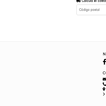
Calculá el costo
N
C