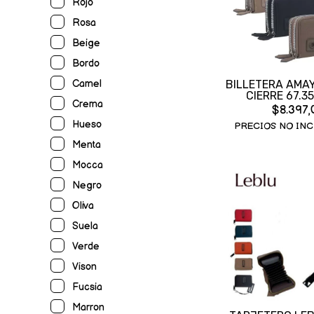
Rojo
Rosa
Beige
Bordo
Camel
BILLETERA AMA
CIERRE 67.3
Crema
$8.397,
Hueso
PRECIOS NO INC
Menta
Mocca
Negro
Oliva
Suela
Verde
Vison
Fucsia
Marron