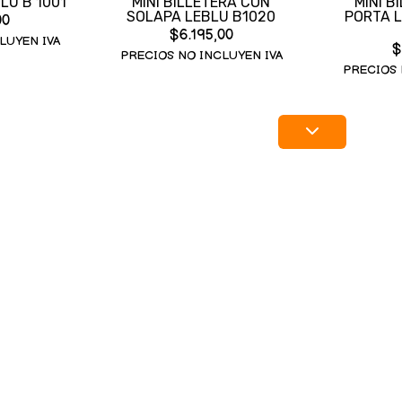
LU B 1001
MINI BILLETERA CON
MINI B
SOLAPA LEBLU B1020
PORTA 
00
$6.195,00
LUYEN IVA
$
PRECIOS NO INCLUYEN IVA
PRECIOS 