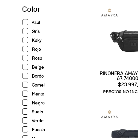
Color
Azul
Gris
Kaky
Rojo
Rosa
Beige
RIÑONERA AMAY
Bordo
67.7400
$23.997
Camel
PRECIOS NO INC
Menta
Negro
Suela
Verde
Fucsia