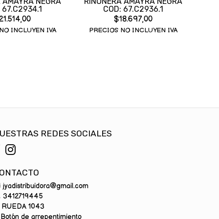
A AMAYRA NEGRA
RIÑONERA AMAYRA NEGRA
 67.C2934.1
COD: 67.C2936.1
21.514,00
$18.697,00
NO INCLUYEN IVA
PRECIOS NO INCLUYEN IVA
UESTRAS REDES SOCIALES
ONTACTO
jyadistribuidora@gmail.com
3412719445
RUEDA 1043
Botón de arrepentimiento