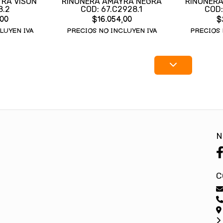
RA VISON
RIÑONERA AMAYRA NEGRA
RIÑONER
8.2
COD: 67.C2928.1
COD:
,00
$16.054,00
$
LUYEN IVA
PRECIOS NO INCLUYEN IVA
PRECIOS 
N
C