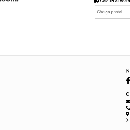
Calculá el costo
N
C