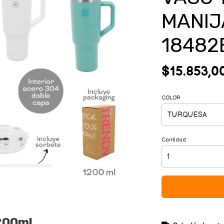
MANIJ
18482
$15.853,0
COLOR
Cantidad
200ml