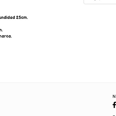
fundidad 25cm.
m.
 marca.
N