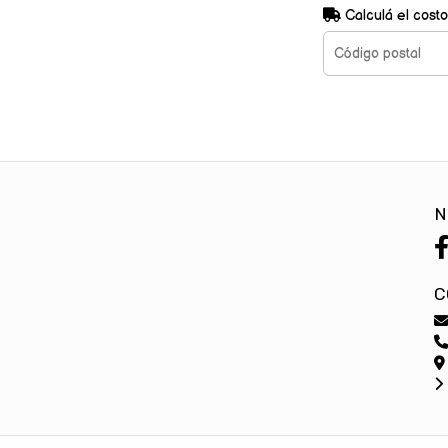
Calculá el costo
N
C