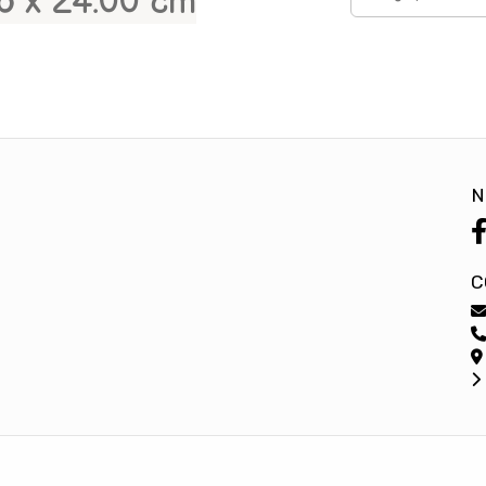
to x 24.00 cm
N
C